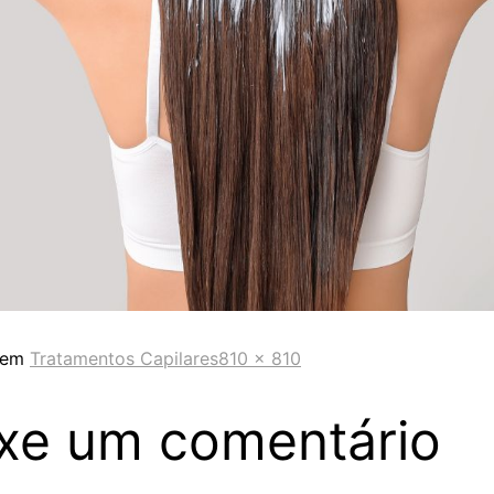
 em
Tratamentos Capilares
810 × 810
xe um comentário