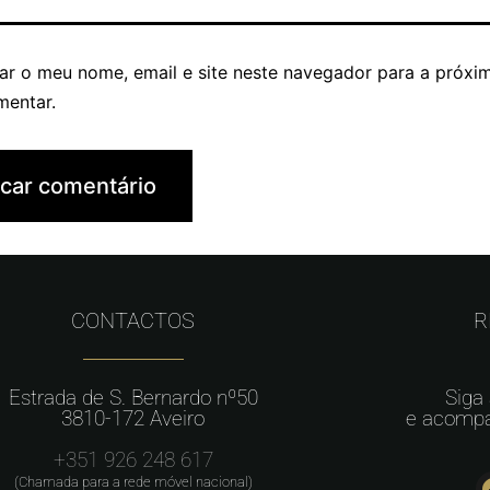
ar o meu nome, email e site neste navegador para a próxi
mentar.
CONTACTOS
R
Estrada de S. Bernardo nº50
Siga
3810-172 Aveiro
e acompa
+351 926 248 617
(Chamada para a rede móvel nacional)