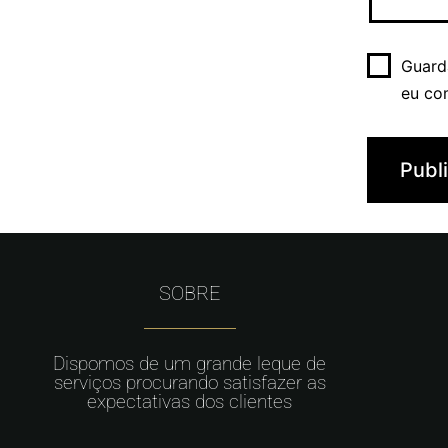
Guard
eu co
SOBRE
Dispomos de um grande leque de
serviços procurando satisfazer as
expectativas dos clientes