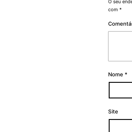
O seu ende
com
*
Comentá
Nome
*
Site