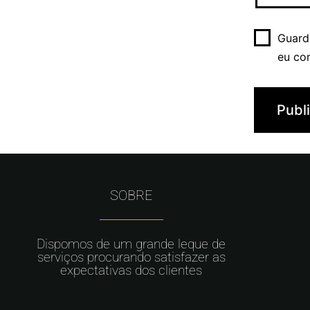
Guard
eu co
SOBRE
Dispomos de um grande leque de
serviços procurando satisfazer as
expectativas dos clientes