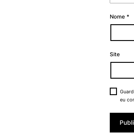
Nome
*
Site
Guard
eu co