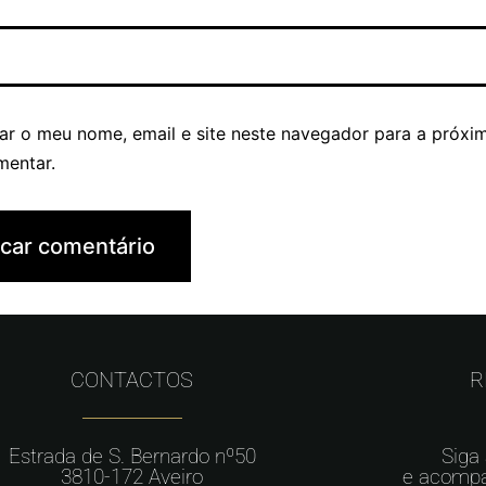
ar o meu nome, email e site neste navegador para a próxi
mentar.
CONTACTOS
R
Estrada de S. Bernardo nº50
Siga
3810-172 Aveiro
e acompa