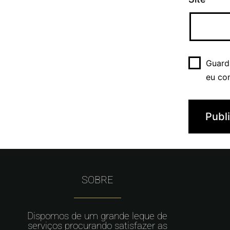
Guard
eu co
SOBRE
Dispomos de um grande leque de
serviços procurando satisfazer as