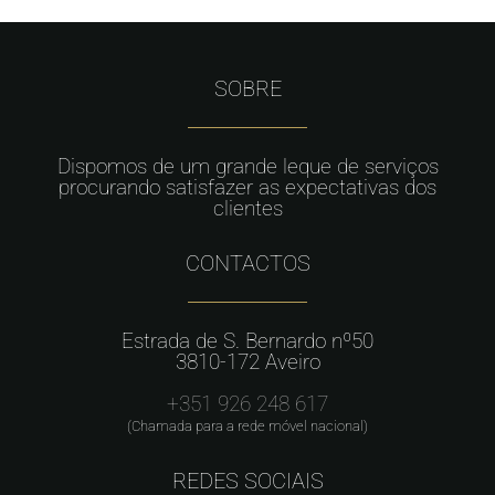
SOBRE
Dispomos de um grande leque de serviços
procurando satisfazer as expectativas dos
clientes
CONTACTOS
Estrada de S. Bernardo nº50
3810-172 Aveiro
+351 926 248 617
(Chamada para a rede móvel nacional)
REDES SOCIAIS