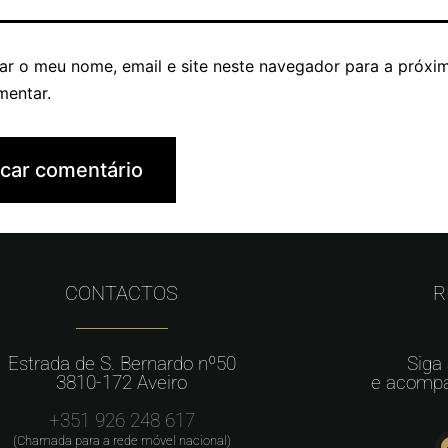
ar o meu nome, email e site neste navegador para a próxi
mentar.
CONTACTOS
R
Estrada de S. Bernardo nº50
Siga
3810-172 Aveiro
e acompa
+351 926 248 617
(Chamada para a rede móvel nacional)