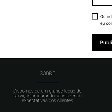
Guard
eu co
SOBRE
Dispomos de um grande leque de
serviços procurando satisfazer as
expectativas dos clientes