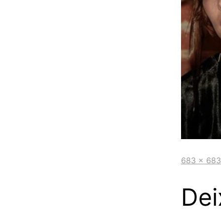
683 × 683
Dei