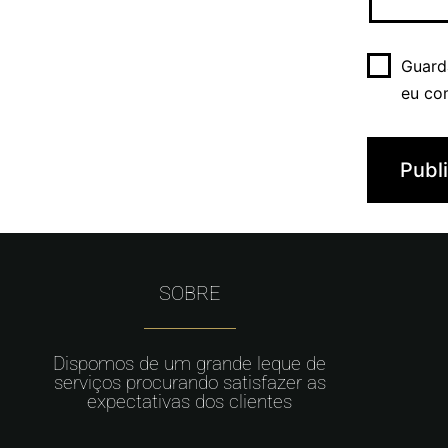
Guard
eu co
SOBRE
Dispomos de um grande leque de
serviços procurando satisfazer as
expectativas dos clientes