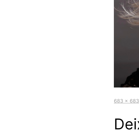
683 × 683
Dei