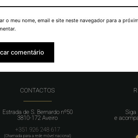
ar o meu nome, email e site neste navegador para a próxi
mentar.
CONTACTOS
R
Estrada de S. Bernardo nº50
Siga
3810-172 Aveiro
e acompa
+351 926 248 617
(Chamada para a rede móvel nacional)