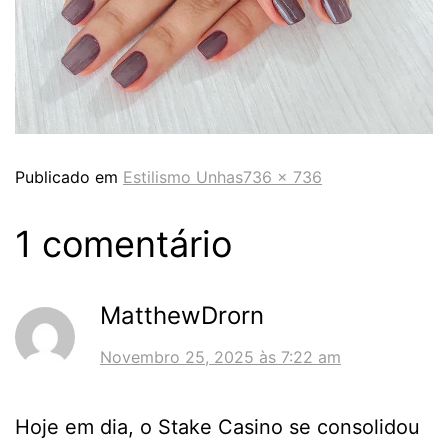
Publicado em
Estilismo Unhas
736 × 736
1 comentário
MatthewDrorn
Novembro 25, 2025 às 7:22 am
Hoje em dia, o Stake Casino se consolidou