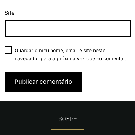
Site
Guardar o meu nome, email e site neste
navegador para a próxima vez que eu comentar.
SOBRE