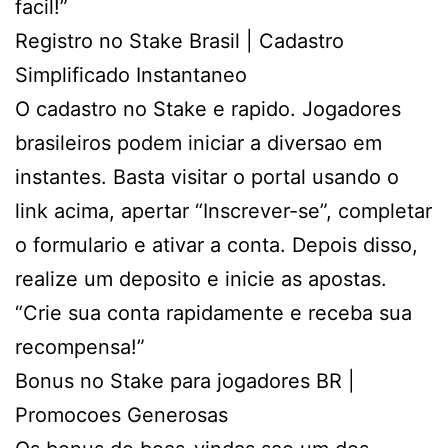
facil!”
Registro no Stake Brasil | Cadastro
Simplificado Instantaneo
O cadastro no Stake e rapido. Jogadores
brasileiros podem iniciar a diversao em
instantes. Basta visitar o portal usando o
link acima, apertar “Inscrever-se”, completar
o formulario e ativar a conta. Depois disso,
realize um deposito e inicie as apostas.
“Crie sua conta rapidamente e receba sua
recompensa!”
Bonus no Stake para jogadores BR |
Promocoes Generosas