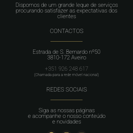
Dispomos de um grande leque de serviços
procurando satisfazer as expectativas dos
clientes
CONTACTOS
Estrada de S. Bernardo nº50
3810-172 Aveiro
+351 926 248 617
(Chamada para a rede móvel nacional)
REDES SOCIAIS
Siga as nossas páginas
e acompanhe o nosso conteúdo
e novidades