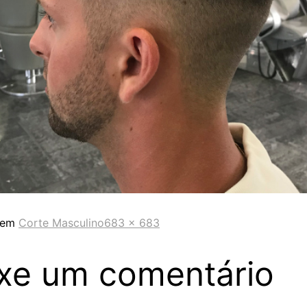
 em
Corte Masculino
683 × 683
xe um comentário