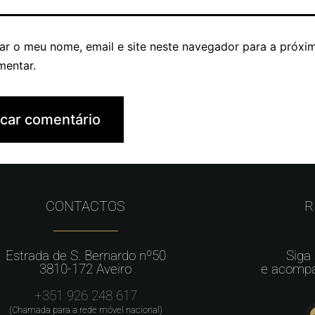
ar o meu nome, email e site neste navegador para a próxi
mentar.
CONTACTOS
R
Estrada de S. Bernardo nº50
Siga
3810-172 Aveiro
e acompa
+351 926 248 617
(Chamada para a rede móvel nacional)