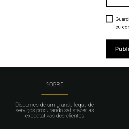
Guard
eu co
SOBRE
Dispomos de um grande leque de
serviços procurando satisfazer as
expectativas dos clientes