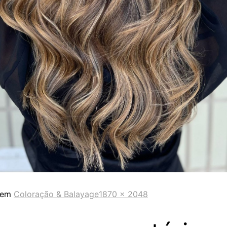
 em
Coloração & Balayage
1870 × 2048