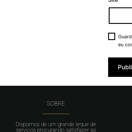
Guard
eu co
SOBRE
Dispomos de um grande leque de
serviços procurando satisfazer as