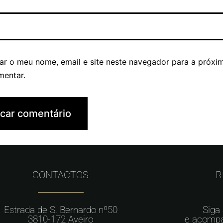
ar o meu nome, email e site neste navegador para a próxi
mentar.
CONTACTOS
R
Estrada de S. Bernardo nº50
Siga
3810-172 Aveiro
e acompa