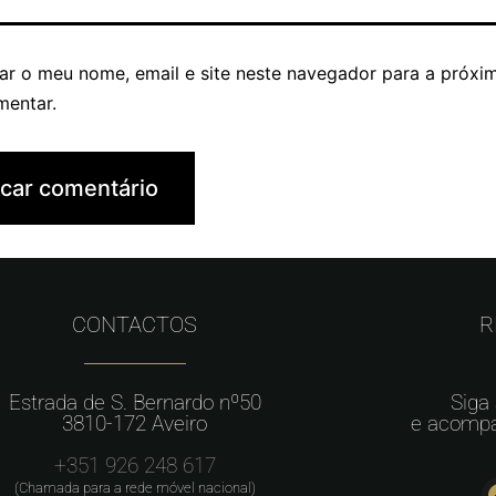
ar o meu nome, email e site neste navegador para a próxi
mentar.
CONTACTOS
R
Estrada de S. Bernardo nº50
Siga
3810-172 Aveiro
e acompa
+351 926 248 617
(Chamada para a rede móvel nacional)