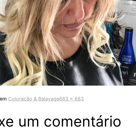
 em
Coloração & Balayage
683 × 683
xe um comentário