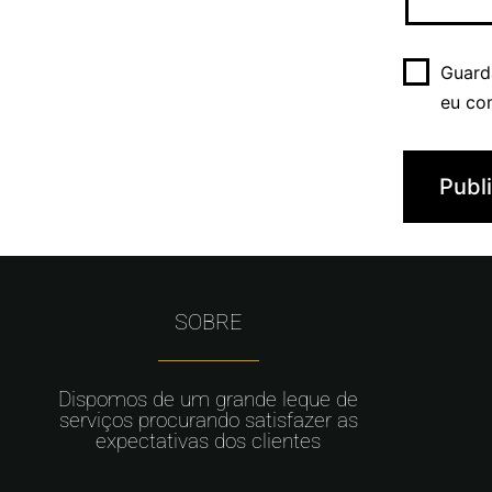
Guard
eu co
SOBRE
Dispomos de um grande leque de
serviços procurando satisfazer as
expectativas dos clientes