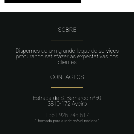
SOBRE
Dispomos de um grande leque de serviços
procurando satisfazer as expectativas dos
clientes
CONTACTOS
Estrada de S. Bernardo nº50
3810-172 Aveiro
+351 926 248 617
(Chamada para a rede móvel nacional)