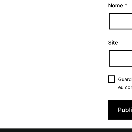
Nome
*
Site
Guard
eu co