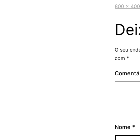
800 × 400
Dei
O seu ende
com
*
Comentá
Nome
*