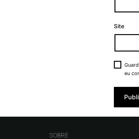
Site
Guard
eu co
SOBRE