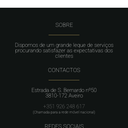
SOBRE
Dispomos de um grande leque de serviços
procurando satisfazer as expectativas dos
clientes
CONTACTOS
Estrada de S. Bernardo nº50
3810-172 Aveiro
+351 926 248 617
(Chamada para a rede móvel nacional)
REDES SOCIAIS