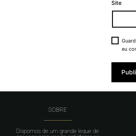
Site
Guard
eu co
SOBRE
Dispomos de um grande leque de