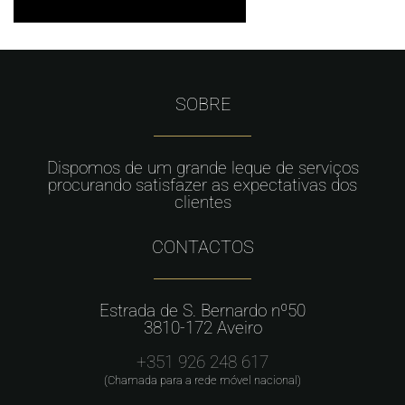
SOBRE
Dispomos de um grande leque de serviços
procurando satisfazer as expectativas dos
clientes
CONTACTOS
Estrada de S. Bernardo nº50
3810-172 Aveiro
+351 926 248 617
(Chamada para a rede móvel nacional)