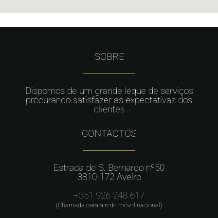
SOBRE
Dispomos de um grande leque de serviços
procurando satisfazer as expectativas dos
clientes
CONTACTOS
Estrada de S. Bernardo nº50
3810-172 Aveiro
+351 926 248 617
(Chamada para a rede móvel nacional)