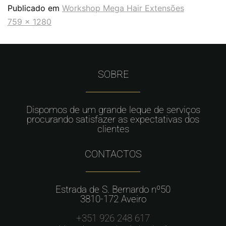
Publicado em
Workshop Mega Hair Extensões
759 × 1280
SOBRE
Dispomos de um grande leque de serviços
procurando satisfazer as expectativas dos
clientes
CONTACTOS
Estrada de S. Bernardo nº50
3810-172 Aveiro
+351 926 248 617