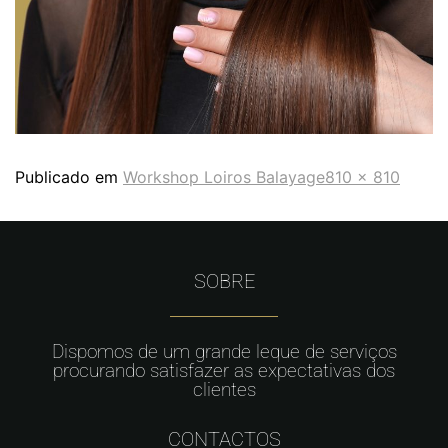
Publicado em
Workshop Loiros Balayage
810 × 810
SOBRE
Dispomos de um grande leque de serviços
procurando satisfazer as expectativas dos
clientes
CONTACTOS