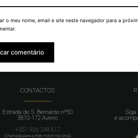
ar o meu nome, email e site neste navegador para a próxi
mentar.
CONTACTOS
R
Estrada de S. Bernardo nº50
Siga
3810-172 Aveiro
e acompa
+351 926 248 617
(Chamada para a rede móvel nacional)