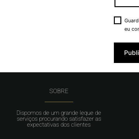
Guard
eu co
SOBRE
Dispomos de um grande leque de
serviços procurando satisfazer as
expectativas dos clientes