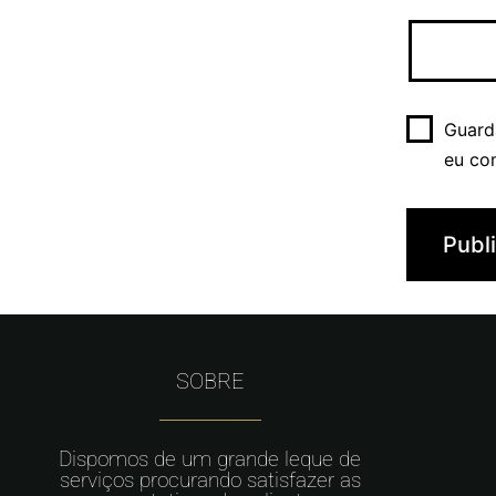
Guard
eu co
SOBRE
Dispomos de um grande leque de
serviços procurando satisfazer as