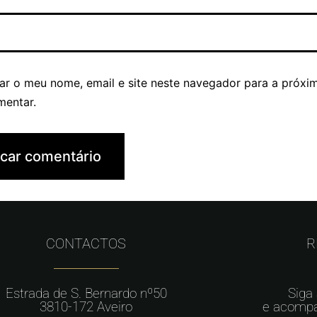
ar o meu nome, email e site neste navegador para a próxi
mentar.
CONTACTOS
R
Estrada de S. Bernardo nº50
Siga
3810-172 Aveiro
e acompa