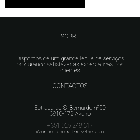
SOBRE
Dispomos de um grande leque de serviços
procurando satisfazer as expectativas dos
clientes
CONTACTOS
Estrada de S. Bernardo nº50
3810-172 Aveiro
+351 926 248 617
(Chamada para a rede móvel nacional)