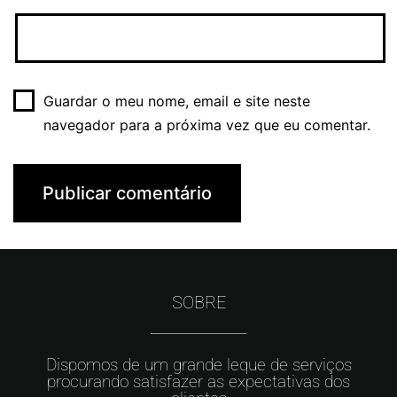
Guardar o meu nome, email e site neste
navegador para a próxima vez que eu comentar.
SOBRE
Dispomos de um grande leque de serviços
procurando satisfazer as expectativas dos