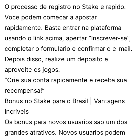
O processo de registro no Stake e rapido.
Voce podem comecar a apostar
rapidamente. Basta entrar na plataforma
usando o link acima, apertar “Inscrever-se”,
completar o formulario e confirmar o e-mail.
Depois disso, realize um deposito e
aproveite os jogos.
“Crie sua conta rapidamente e receba sua
recompensa!”
Bonus no Stake para o Brasil | Vantagens
Incriveis
Os bonus para novos usuarios sao um dos
grandes atrativos. Novos usuarios podem