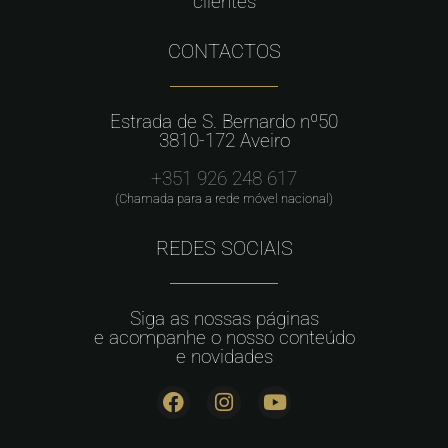
clientes
CONTACTOS
Estrada de S. Bernardo nº50
3810-172 Aveiro
+351 926 248 617
(Chamada para a rede móvel nacional)
REDES SOCIAIS
Siga as nossas páginas
e acompanhe o nosso conteúdo
e novidades