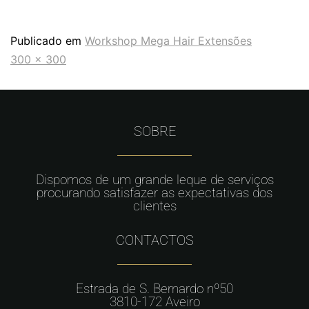
Publicado em
Workshop Mega Hair Extensões
300 × 300
SOBRE
Dispomos de um grande leque de serviços
procurando satisfazer as expectativas dos
clientes
CONTACTOS
Estrada de S. Bernardo nº50
3810-172 Aveiro