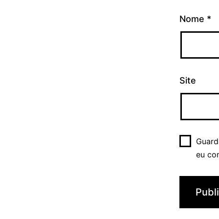
Nome
*
Site
Guard
eu co