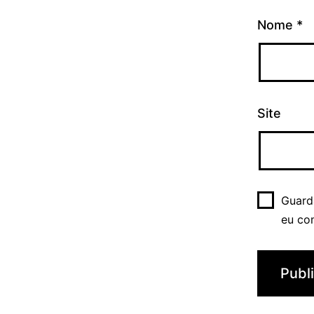
Nome
*
Site
Guard
eu co