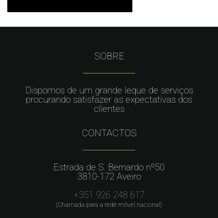
SOBRE
Dispomos de um grande leque de serviços
procurando satisfazer as expectativas dos
clientes
CONTACTOS
Estrada de S. Bernardo nº50
3810-172 Aveiro
+351 926 248 617
(Chamada para a rede móvel nacional)