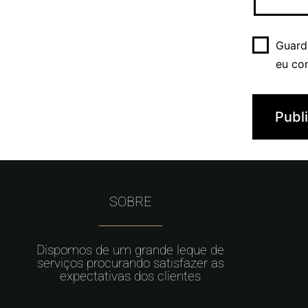
Guard
eu co
SOBRE
Dispomos de um grande leque de
serviços procurando satisfazer as
expectativas dos clientes