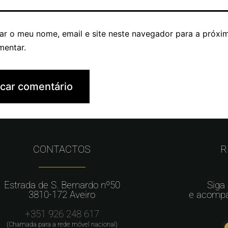
ar o meu nome, email e site neste navegador para a próxi
mentar.
CONTACTOS
R
Estrada de S. Bernardo nº50
Siga
3810-172 Aveiro
e acompa
+351 926 248 617
(Chamada para a rede móvel nacional)